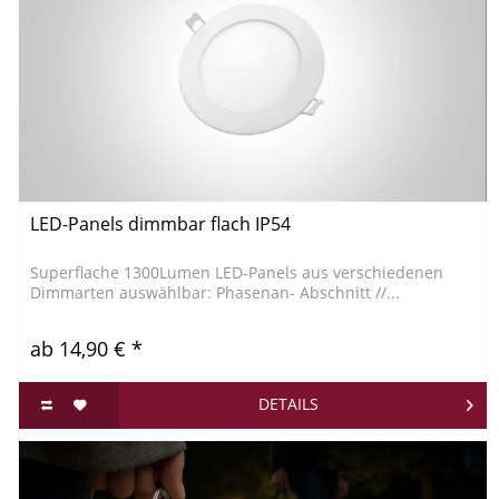
LED-Panels dimmbar flach IP54
Superflache 1300Lumen LED-Panels aus verschiedenen
Dimmarten auswählbar: Phasenan- Abschnitt //...
ab 14,90 € *
DETAILS