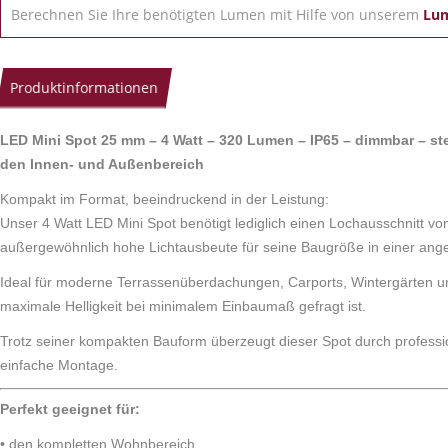
Berechnen Sie Ihre benötigten Lumen mit Hilfe von unserem
Lu
Produktinformationen
LED Mini Spot 25 mm – 4 Watt – 320 Lumen – IP65 – dimmbar – s
den Innen- und Außenbereich
Kompakt im Format, beeindruckend in der Leistung:
Unser 4 Watt LED Mini Spot benötigt lediglich einen Lochausschnitt vo
außergewöhnlich hohe Lichtausbeute für seine Baugröße in einer an
Ideal für moderne Terrassenüberdachungen, Carports, Wintergärten u
maximale Helligkeit bei minimalem Einbaumaß gefragt ist.
Trotz seiner kompakten Bauform überzeugt dieser Spot durch professio
einfache Montage.
Perfekt geeignet für:
• den kompletten Wohnbereich