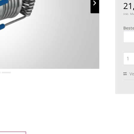
21
inkl. M
Best
Ve