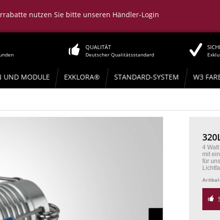
errabatte nutzen Sie bitte unseren Händler-Login
QUALITÄT
SICH
tunden
Deutscher Qualitätsstandard
Exklu
N UND MODULE
EXKLORA®
STANDARD-SYSTEM
W3 FAR
320
4 Wat
mit ei
für un
Lichtf
Artikel
S