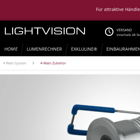
Für attraktive Händl
VERSAND
Innerhalb 48 S
HOME
LUMENRECHNER
EXKLULINE®
EINBAURAHME
4 Watt-System
4-Watt-Zubehör