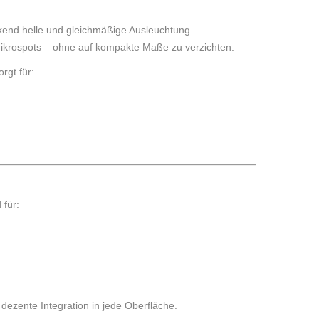
kend helle und gleichmäßige Ausleuchtung.
i Mikrospots – ohne auf kompakte Maße zu verzichten.
rgt für:
 für:
ezente Integration in jede Oberfläche.