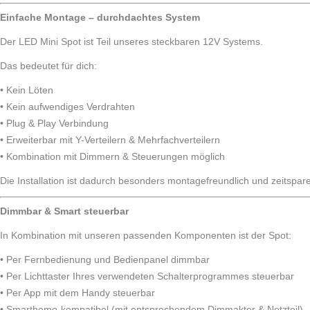
Einfache Montage – durchdachtes System
Der LED Mini Spot ist Teil unseres steckbaren 12V Systems.
Das bedeutet für dich:
• Kein Löten
• Kein aufwendiges Verdrahten
• Plug & Play Verbindung
• Erweiterbar mit Y-Verteilern & Mehrfachverteilern
• Kombination mit Dimmern & Steuerungen möglich
Die Installation ist dadurch besonders montagefreundlich und zeitspar
Dimmbar & Smart steuerbar
In Kombination mit unseren passenden Komponenten ist der Spot:
• Per Fernbedienung und Bedienpanel dimmbar
• Per Lichttaster Ihres verwendeten Schalterprogrammes steuerbar
• Per App mit dem Handy steuerbar
• Smarthome-kompatibel (mit entsprechendem Dimmaktor & Netzteil)