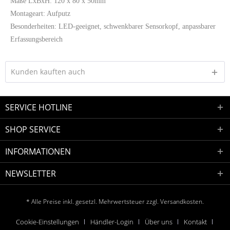
Maße LxBxH: 120 x 80 x 50mm
Montageart: Aufputz
Besonderheiten: LED-geeignet, schwenkbarer Sensorkopf, anpassbarer
Erfassungsbereich
Kunden kauften auch
SERVICE HOTLINE
SHOP SERVICE
INFORMATIONEN
NEWSLETTER
* Alle Preise inkl. gesetzl. Mehrwertsteuer zzgl.
Versandkosten.
Cookie-Einstellungen
Händler-Login
Über uns
Kontakt