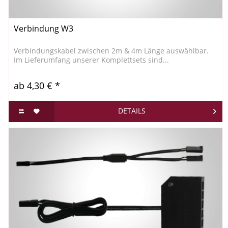
Verbindung W3
Verbindungskabel zwischen 2m & 4m Länge auswählbar.
Im Lieferumfang unserer Komplettsets sind...
ab 4,30 € *
DETAILS