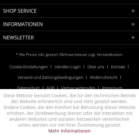
SHOP SERVICE
INFORMATIONEN
NEWSLETTER
* Alle Preise inkl. gesetzl. Mehrwertsteuer zzgl.
Versandkosten.
Cookie-Einstellungen
Händler-Login
Über uns
Kontakt
Versand und Zahlungsbedingungen
Widerrufsrecht
Datenschutz
AGB
Vertrag widerrufen
Impressum
Diese Website benutzt Cookies, die für den technischen Betrieb
der Website erforderlich sind und stets gesetzt werden.
Andere Cookies, die den Komfort bei Benutzung dieser Website
erhöhen, der Direktwerbung dienen oder die Interaktion mit
anderen Websites und sozialen Netzwerken vereinfachen
sollen, werden nur mit Ihrer Zustimmung gesetzt.
Mehr Informationen