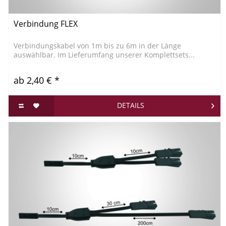
Verbindung FLEX
Verbindungskabel von 1m bis zu 6m in der Länge
auswählbar. Im Lieferumfang unserer Komplettsets...
ab 2,40 € *
DETAILS